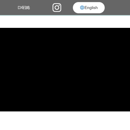
DX戦略
English