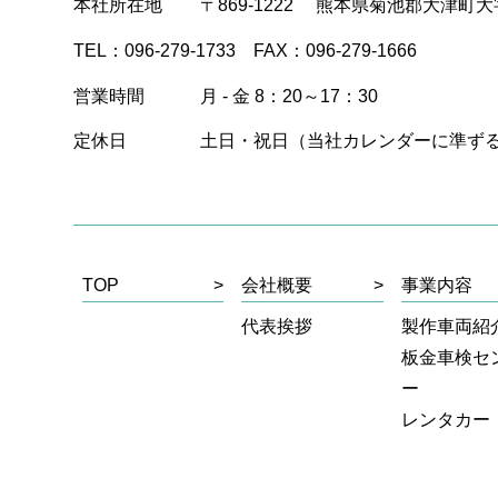
本社所在地
〒869-1222
熊本県菊池郡大津町大字岩
TEL：096-279-1733 FAX：096-279-1666
営業時間
月 - 金 8：20～17：30
定休日
土日・祝日（当社カレンダーに準ず
TOP
>
会社概要
>
事業内容
代表挨拶
製作車両紹
板金車検セ
ー
レンタカー