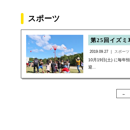
スポーツ
第25回イズ
2019.09.27 ｜
スポーツ
10月19日(土) に
迎...
←