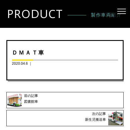
PRODUCT
製作車両紹介
ＤＭＡＴ車
2020.04.6 ｜
前の記事
図書館車
次の記事
新生児搬送車