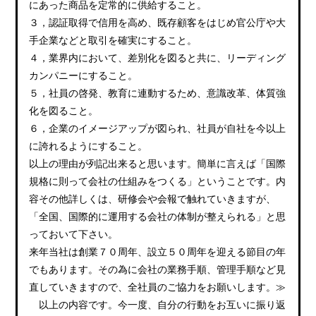
にあった商品を定常的に供給すること。
３，認証取得で信用を高め、既存顧客をはじめ官公庁や大
手企業などと取引を確実にすること。
４，業界内において、差別化を図ると共に、リーディング
カンパニーにすること。
５，社員の啓発、教育に連動するため、意識改革、体質強
化を図ること。
６，企業のイメージアップが図られ、社員が自社を今以上
に誇れるようにすること。
以上の理由が列記出来ると思います。簡単に言えば「国際
規格に則って会社の仕組みをつくる」ということです。内
容その他詳しくは、研修会や会報で触れていきますが、
「全国、国際的に運用する会社の体制が整えられる」と思
っておいて下さい。
来年当社は創業７０周年、設立５０周年を迎える節目の年
でもあります。その為に会社の業務手順、管理手順など見
直していきますので、全社員のご協力をお願いします。≫
以上の内容です。今一度、自分の行動をお互いに振り返