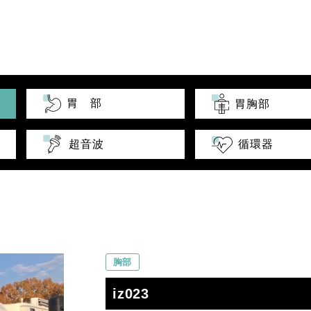
胃 部
胃胸部
超音波
循環器
胸部
iz023