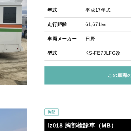
年式
平成17年式
走行距離
61,671㎞
車両メーカー
日野
型式
KS-FE7JLFG改
この車両
胸部
iz018 胸部検診車（MB）