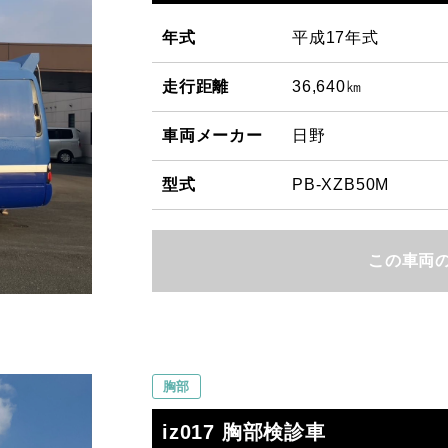
年式
平成17年式
走行距離
36,640㎞
車両メーカー
日野
型式
PB-XZB50M
この車両
胸部
iz017 胸部検診車