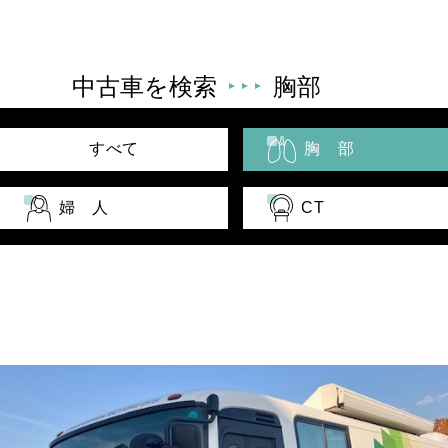
中古車を検索
胸部
すべて
胸 部
婦 人
CT