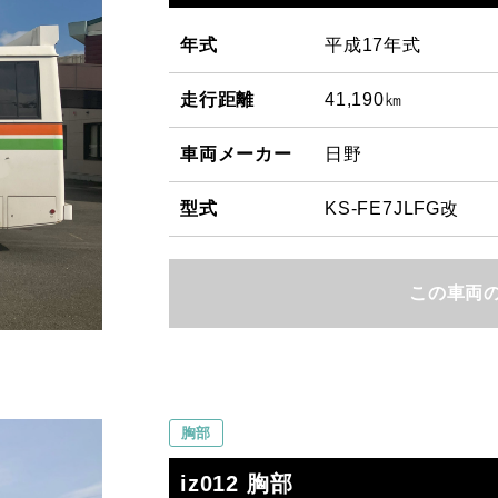
年式
平成17年式
走行距離
41,190㎞
車両メーカー
日野
型式
KS-FE7JLFG改
この車両
胸部
iz012 胸部