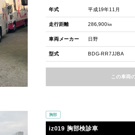
年式
平成19年11月
走行距離
286,900㎞
車両メーカー
日野
型式
BDG-RR7JJBA
この車両
胸部
iz019 胸部検診車